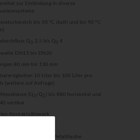
reitet zur Einbindung in diverse
auslesesysteme
raturbereich bis 50 °C (kalt) und bis 90 °C
m)
durchfluss Q
2,5 bis Q
4
3
3
weite DN13 bis DN20
ängen 80 mm bis 130 mm
swertigkeiten 10 Liter bis 100 Liter pro
ls (weitere auf Anfrage)
Messklasse (Q
/Q
) bis R80 horizontal und
3
1
40 vertikal
llen-Kontaktzählwerk
llänge 2 m bis 3 m
pulationssicher durch Metallhaube