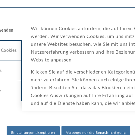
Druc
Schu
Wir können Cookies anfordern, die auf Ihrem G
rwenden
werden. Wir verwenden Cookies, um uns mitzu
unsere Websites besuchen, wie Sie mit uns int
oads:
 Cookies
Nutzererfahrung verbessern und Ihre Beziehun
Website anpassen.
tungen:
Download Übersicht
s
Klicken Sie auf die verschiedenen Kategorienü
mehr zu erfahren. Sie können auch einige Ihre
blatt:
ändern. Beachten Sie, dass das Blockieren ein
e
Cookies Auswirkungen auf Ihre Erfahrung auf
und auf die Dienste haben kann, die wir anbi
Einstrahl-Trockenläufer Reedkontakt
Einstellungen akzeptieren
Verberge nur die Benachrichtigung