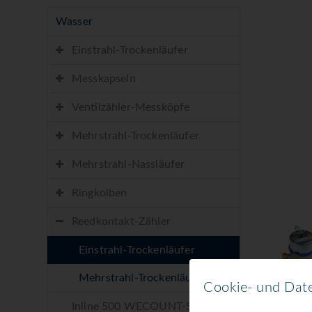
Wasser
Einstrahl-Trockenläufer
Messkapseln
Ventilzähler-Messköpfe
Mehrstrahl-Trockenläufer
Mehrstrahl-Nassläufer
Ringkolben
Reedkontakt-Zähler
Einstrahl-Trockenläufer
Mehrstrahl-Trockenläufer
Cookie- und Date
Inline 500 WECOUNT-S