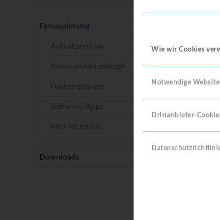
Fernauslesung
Aufsatzmodule
Wie wir Cookies ve
Kommunikationskopf
Downl
Notwendige Website
Funkempfänger
Software/Apps
Anlei
Drittanbieter-Cookie
EED-Richtlinie
Daten
Datenschutzrichtlini
Downloads