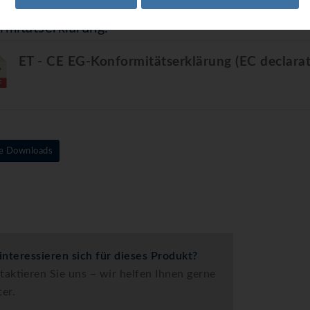
rmitätserklärung:
ET - CE EG-Konformitäts­erklärung (EC declarat
e Downloads
 interessieren sich für dieses Produkt?
taktieren Sie uns – wir helfen Ihnen gerne
ter.