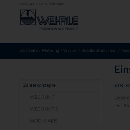
Made in Germany. Seit 1842.
Startseite
/
Metering
/
Wasser
/
Reedkontaktzähler
/
Reed
Ein
Zählerkonzepte
ETK-E
WECOUNT
Unsere
Der Ko
WECOUNT-S
MODULARIS