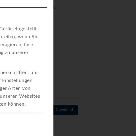
kbelastung max. 1,6 MPa
tzklasse IP65
erät eingestellt
teilen, wenn Sie
eragieren, Ihre
g zu unserer
berschriften, um
r Einstellungen
iger Arten von
 unseren Websites
eten können.
Download