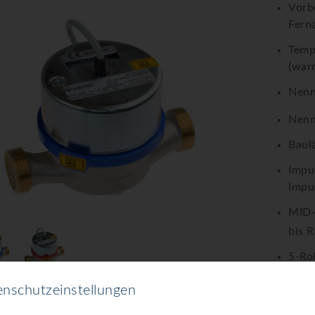
Vorbe
Fern
Tempe
(war
Nenn
Nenn
Baul
Impul
Impu
MID-
bis R
5-Ro
Kabe
nschutzeinstellungen
Mani