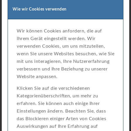
Mitarbeiter
Wie wir Cookies verwenden
10
000
über
.
m² Produktionsfläche
Wir können Cookies anfordern, die auf
Ihrem Gerät eingestellt werden. Wir
verwenden Cookies, um uns mitzuteilen,
wenn Sie unsere Websites besuchen, wie Sie
mit uns interagieren, Ihre Nutzererfahrung
Wehrle unterstützt
verbessern und Ihre Beziehung zu unserer
Jubiläumsjahr der
Website anpassen.
Narrenzunft
Klicken Sie auf die verschiedenen
Festabzeichen mit Geschichte – vom
Kategorienüberschriften, um mehr zu
Holzorden zum Spritzguss
erfahren. Sie können auch einige Ihrer
Seit den 1960er-Jahren fertigt die Firma E. Wehrle
Einstellungen ändern. Beachten Sie, dass
GmbH die Festabzeichen der Narrenzunft
das Blockieren einiger Arten von Cookies
Furtwangen e. V. und unterstützt diese auch in
Auswirkungen auf Ihre Erfahrung auf