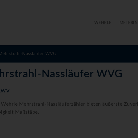
WEHRLE
METERIN
Mehrstrahl-Nassläufer WVG
rstrahl-Nassläufer WVG
˽WV
 Wehrle Mehrstrahl-Nassläuferzähler bieten äußerste Zuverl
bigkeit Maßstäbe.