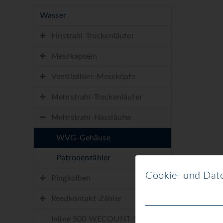
Wasser
Einstrahl-Trockenläufer
Messkapseln
Ventilzähler-Messköpfe
Mehrstrahl-Trockenläufer
Mehrstrahl-Nassläufer
WVG-Gehäuse
Patronenzähler
Cookie- und Date
Ringkolben
Reedkontakt-Zähler
Inline 500 WECOUNT-S