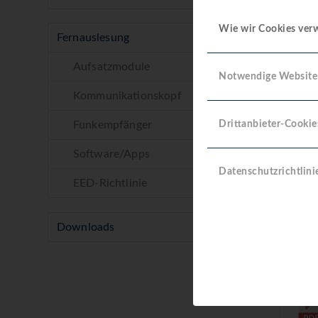
Downl
Wie wir Cookies ve
Fernauslesung
Aufsatzmodule
Anlei
Notwendige Website
Kommunikationskopf
Daten
Funkempfänger
Drittanbieter-Cookie
Software/Apps
Datenschutzrichtlini
EED-Richtlinie
Downloads
Konfo