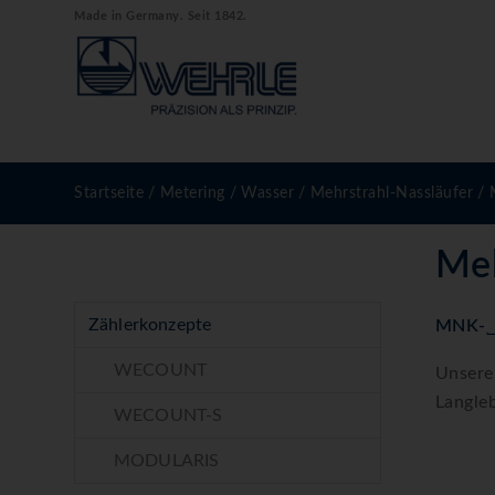
Made in Germany. Seit 1842.
Startseite
/
Metering
/
Wasser
/
Mehrstrahl-Nassläufer
/
Meh
Zählerkonzepte
MNK-
WECOUNT
Unsere
Langle
WECOUNT-S
MODULARIS