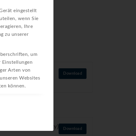
erät eingestellt
teilen, wenn Sie
eragieren, Ihre
g zu unserer
berschriften, um
r Einstellungen
iger Arten von
Download
 unseren Websites
eten können.
ration of conformity)
Download