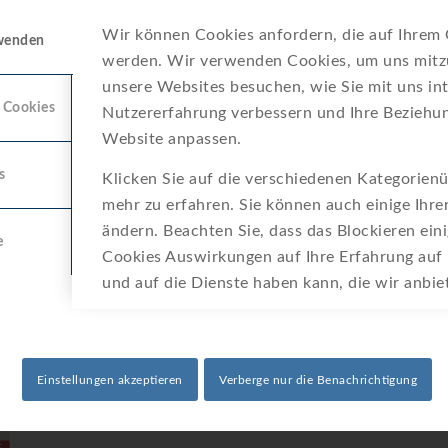
Wir können Cookies anfordern, die auf Ihrem G
oads:
rwenden
werden. Wir verwenden Cookies, um uns mitzu
unsere Websites besuchen, wie Sie mit uns int
tungen:
Download Übersicht
 Cookies
Nutzererfahrung verbessern und Ihre Beziehun
Website anpassen.
blatt:
s
Klicken Sie auf die verschiedenen Kategorienü
mehr zu erfahren. Sie können auch einige Ihre
ändern. Beachten Sie, dass das Blockieren ein
Mehrstrahl-Nassläuferzähler
e
Cookies Auswirkungen auf Ihre Erfahrung auf
und auf die Dienste haben kann, die wir anbi
rmitätserklärung:
Einstellungen akzeptieren
Verberge nur die Benachrichtigung
MNK – CE EG-Konformitäts­erklärung (EC decla