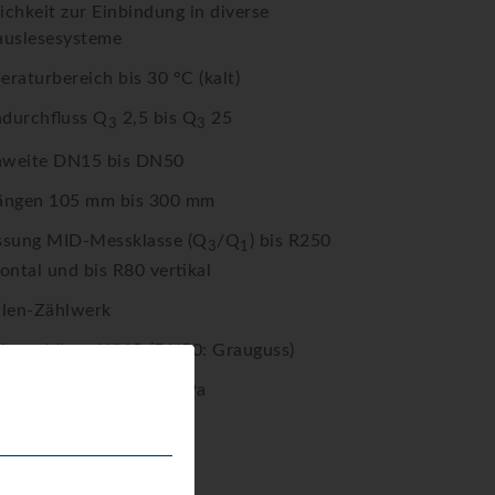
ichkeit zur Einbindung in diverse
auslesesysteme
raturbereich bis 30 °C (kalt)
durchfluss Q
2,5 bis Q
25
3
3
weite DN15 bis DN50
ängen 105 mm bis 300 mm
ssung MID-Messklasse (Q
/Q
) bis R250
3
1
ontal und bis R80 vertikal
llen-Zählwerk
inggehäuse WVG (DN50: Grauguss)
kbelastung max. 1,6 MPa
tzart IP68