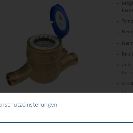
Mögl
Fern
Tempe
Nenn
Nenn
Baul
Zula
horiz
5-Ro
Mess
nschutzeinstellungen
Druc
Schu