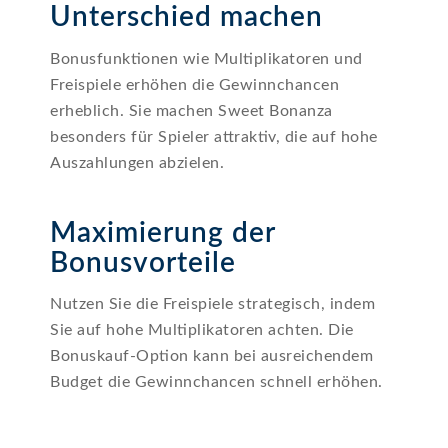
Unterschied machen
Bonusfunktionen wie Multiplikatoren und
Freispiele erhöhen die Gewinnchancen
erheblich. Sie machen Sweet Bonanza
besonders für Spieler attraktiv, die auf hohe
Auszahlungen abzielen.
Maximierung der
Bonusvorteile
Nutzen Sie die Freispiele strategisch, indem
Sie auf hohe Multiplikatoren achten. Die
Bonuskauf-Option kann bei ausreichendem
Budget die Gewinnchancen schnell erhöhen.