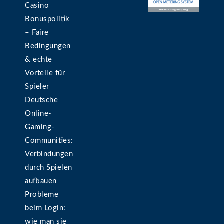
Casino
Bonuspolitik
– Faire
Bedingungen
& echte
Vorteile für
Spieler
Deutsche
Online-
Gaming-
Communities:
Verbindungen
durch Spielen
aufbauen
Probleme
beim Login:
wie man sie