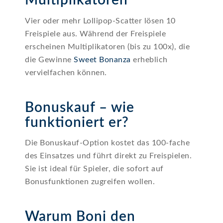
Vier oder mehr Lollipop-Scatter lösen 10
Freispiele aus. Während der Freispiele
erscheinen Multiplikatoren (bis zu 100x), die
die Gewinne
Sweet Bonanza
erheblich
vervielfachen können.
Bonuskauf – wie
funktioniert er?
Die Bonuskauf-Option kostet das 100-fache
des Einsatzes und führt direkt zu Freispielen.
Sie ist ideal für Spieler, die sofort auf
Bonusfunktionen zugreifen wollen.
Warum Boni den