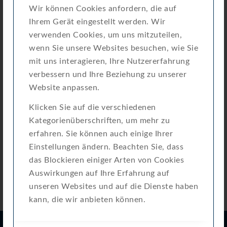
Wir können Cookies anfordern, die auf
Erstellungsdatum
9. Juli 2024
Ihrem Gerät eingestellt werden. Wir
verwenden Cookies, um uns mitzuteilen,
Zuletzt aktualisiert
20. März 2025
wenn Sie unsere Websites besuchen, wie Sie
mit uns interagieren, Ihre Nutzererfahrung
Attached Files
verbessern und Ihre Beziehung zu unserer
Website anpassen.
KTW-BWGL-Eigenerklaerung_CH-MI001-
Download
Klicken Sie auf die verschiedenen
11053_RTK-HY-signed.pdf
Kategorienüberschriften, um mehr zu
erfahren. Sie können auch einige Ihrer
Einstellungen ändern. Beachten Sie, dass
das Blockieren einiger Arten von Cookies
Auswirkungen auf Ihre Erfahrung auf
unseren Websites und auf die Dienste haben
kann, die wir anbieten können.