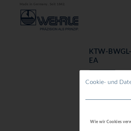
Made in Germany. Seit 1842.
KTW-BWGL-Eig
EA
Download
Cookie- und Date
Download
Dateigröße
Datei-Anzahl
Wie wir Cookies ve