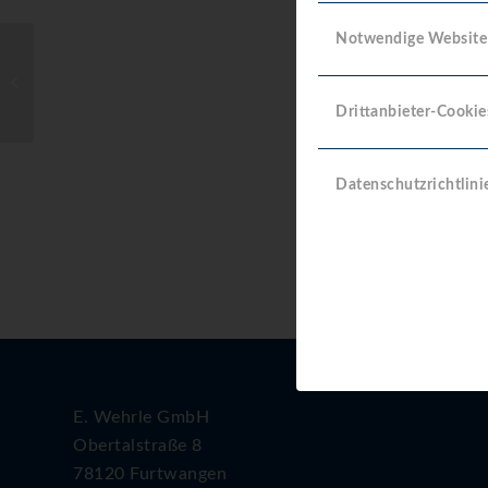
Erstellungsd
Notwendige Website
Zuletzt
KTW-BWGL-Eigenerklaerung (Self-
aktualisiert
declaration of conformity) RTK-HY
Drittanbieter-Cookie
Datenschutzrichtlini
E. Wehrle GmbH
Obertalstraße 8
78120 Furtwangen