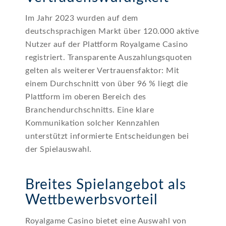
Im Jahr 2023 wurden auf dem
deutschsprachigen Markt über 120.000 aktive
Nutzer auf der Plattform Royalgame Casino
registriert. Transparente Auszahlungsquoten
gelten als weiterer Vertrauensfaktor: Mit
einem Durchschnitt von über 96 % liegt die
Plattform im oberen Bereich des
Branchendurchschnitts. Eine klare
Kommunikation solcher Kennzahlen
unterstützt informierte Entscheidungen bei
der Spielauswahl.
Breites Spielangebot als
Wettbewerbsvorteil
Royalgame Casino bietet eine Auswahl von