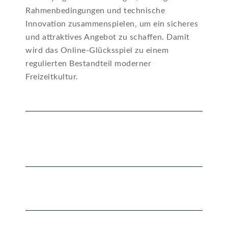
Rahmenbedingungen und technische
Innovation zusammenspielen, um ein sicheres
und attraktives Angebot zu schaffen. Damit
wird das Online-Glücksspiel zu einem
regulierten Bestandteil moderner
Freizeitkultur.