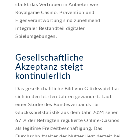
stärkt das Vertrauen in Anbieter wie
Royalgame Casino. Prävention und
Eigenverantwortung sind zunehmend
integraler Bestandteil digitaler
Spielumgebungen.
Gesellschaftliche
Akzeptanz steigt
kontinuierlich
Das gesellschaftliche Bild von Glücksspiel hat
sich in den letzten Jahren gewandelt. Laut
einer Studie des Bundesverbands für
Glücksspielstatistik aus dem Jahr 2024 sehen
67 % der Befragten regulierte Online-Casinos
als legitime Freizeitbeschäftigung. Das
Durchschnittsalter der Nutzer liegt derzeit bei