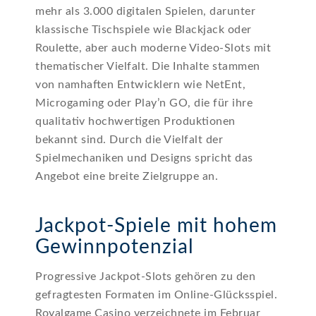
mehr als 3.000 digitalen Spielen, darunter
klassische Tischspiele wie Blackjack oder
Roulette, aber auch moderne Video-Slots mit
thematischer Vielfalt. Die Inhalte stammen
von namhaften Entwicklern wie NetEnt,
Microgaming oder Play’n GO, die für ihre
qualitativ hochwertigen Produktionen
bekannt sind. Durch die Vielfalt der
Spielmechaniken und Designs spricht das
Angebot eine breite Zielgruppe an.
Jackpot-Spiele mit hohem
Gewinnpotenzial
Progressive Jackpot-Slots gehören zu den
gefragtesten Formaten im Online-Glücksspiel.
Royalgame Casino verzeichnete im Februar