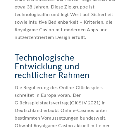
etwa 38 Jahren. Diese Zielgruppe ist
technologieaffin und legt Wert auf Sicherheit
sowie intuitive Bedienbarkeit – Kriterien, die
Royalgame Casino mit modernen Apps und
nutzerzentriertem Design erfüllt.
Technologische
Entwicklung und
rechtlicher Rahmen
Die Regulierung des Online-Glücksspiels
schreitet in Europa voran. Der
Glücksspielstaatsvertrag (GlüStV 2021) in
Deutschland erlaubt Online-Casinos unter
bestimmten Voraussetzungen bundesweit.
Obwohl Royalgame Casino aktuell mit einer