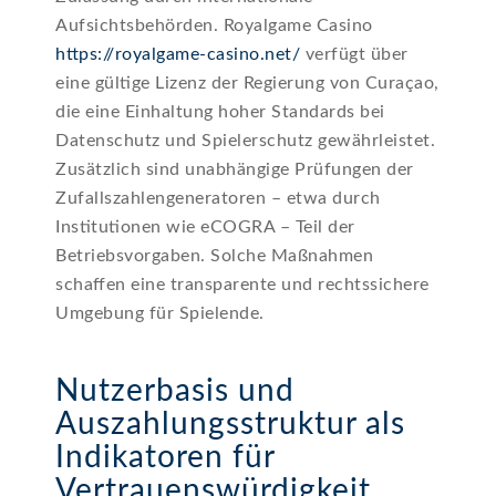
Aufsichtsbehörden. Royalgame Casino
https://royalgame-casino.net/
verfügt über
eine gültige Lizenz der Regierung von Curaçao,
die eine Einhaltung hoher Standards bei
Datenschutz und Spielerschutz gewährleistet.
Zusätzlich sind unabhängige Prüfungen der
Zufallszahlengeneratoren – etwa durch
Institutionen wie eCOGRA – Teil der
Betriebsvorgaben. Solche Maßnahmen
schaffen eine transparente und rechtssichere
Umgebung für Spielende.
Nutzerbasis und
Auszahlungsstruktur als
Indikatoren für
Vertrauenswürdigkeit