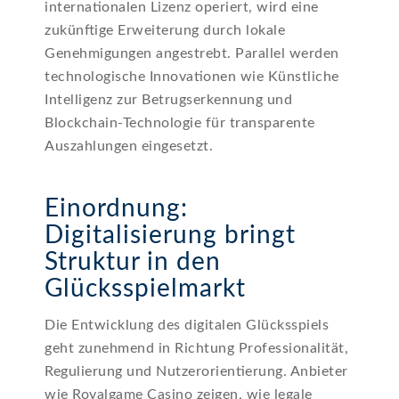
internationalen Lizenz operiert, wird eine
zukünftige Erweiterung durch lokale
Genehmigungen angestrebt. Parallel werden
technologische Innovationen wie Künstliche
Intelligenz zur Betrugserkennung und
Blockchain-Technologie für transparente
Auszahlungen eingesetzt.
Einordnung:
Digitalisierung bringt
Struktur in den
Glücksspielmarkt
Die Entwicklung des digitalen Glücksspiels
geht zunehmend in Richtung Professionalität,
Regulierung und Nutzerorientierung. Anbieter
wie Royalgame Casino zeigen, wie legale