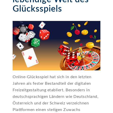
Glücksspiels
Online-Glücksspiel hat sich in den letzten
Jahren als fester Bestandteil der digitalen
Freizeitgestaltung etabliert. Besonders in
deutschsprachigen Ländern wie Deutschland,
Österreich und der Schweiz verzeichnen
Plattformen einen stetigen Zuwachs