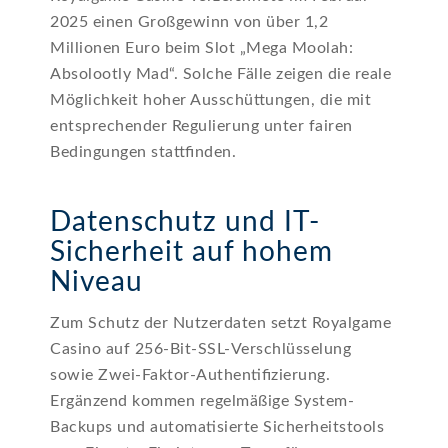
2025 einen Großgewinn von über 1,2
Millionen Euro beim Slot „Mega Moolah:
Absolootly Mad“. Solche Fälle zeigen die reale
Möglichkeit hoher Ausschüttungen, die mit
entsprechender Regulierung unter fairen
Bedingungen stattfinden.
Datenschutz und IT-
Sicherheit auf hohem
Niveau
Zum Schutz der Nutzerdaten setzt Royalgame
Casino auf 256-Bit-SSL-Verschlüsselung
sowie Zwei-Faktor-Authentifizierung.
Ergänzend kommen regelmäßige System-
Backups und automatisierte Sicherheitstools