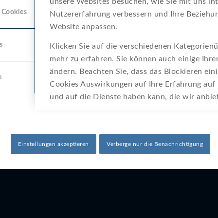
unsere Websites besuchen, wie Sie mit uns int
 Cookies
Nutzererfahrung verbessern und Ihre Beziehun
17. April 2025
Website anpassen.
s
Klicken Sie auf die verschiedenen Kategorienü
mehr zu erfahren. Sie können auch einige Ihre
ändern. Beachten Sie, dass das Blockieren ein
e
Cookies Auswirkungen auf Ihre Erfahrung auf
und auf die Dienste haben kann, die wir anbi
Einstellungen akzeptieren
Verberge nur die Benachrichtigung