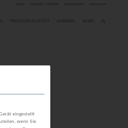
Home
Kontakt + Anfahrt
Datenschutz
Impressum
G
PRECISION PLASTICS
KARRIERE
NEWS
pdf
Download
erät eingestellt
teilen, wenn Sie