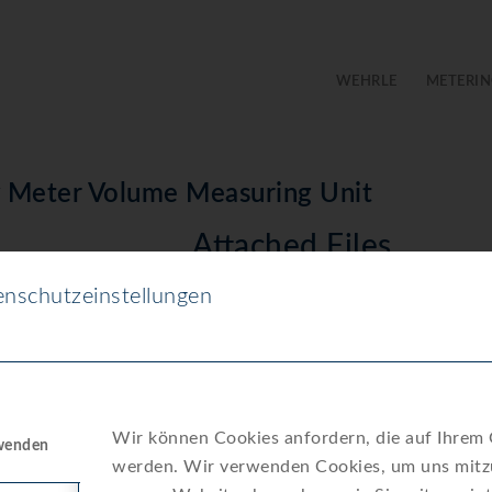
WEHRLE
METERIN
y Meter Volume Measuring Unit
Attached Files
nschutzeinstellungen
Data-sheet-MTH-HWK-VM_2022-10-12.
2094
0.00 KB
1
Wir können Cookies anfordern, die auf Ihrem G
rwenden
atum
werden. Wir verwenden Cookies, um uns mitzu
3. Juli 2024