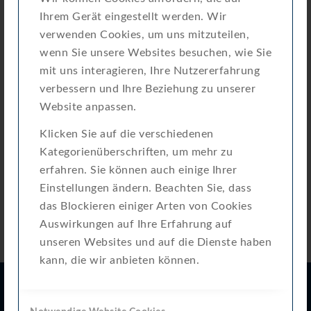
Ihrem Gerät eingestellt werden. Wir
OZ_-81.0679.00.01
Download
verwenden Cookies, um uns mitzuteilen,
[07]-20260612.pdf
wenn Sie unsere Websites besuchen, wie Sie
mit uns interagieren, Ihre Nutzererfahrung
Operating Instructions-MT_-
verbessern und Ihre Beziehung zu unserer
OZ_-81.0679.00.01
Download
Website anpassen.
[07]-20260612.pdf
Klicken Sie auf die verschiedenen
Kategorienüberschriften, um mehr zu
erfahren. Sie können auch einige Ihrer
Einstellungen ändern. Beachten Sie, dass
das Blockieren einiger Arten von Cookies
Auswirkungen auf Ihre Erfahrung auf
unseren Websites und auf die Dienste haben
kann, die wir anbieten können.