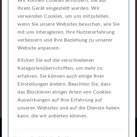
Wir können Cookies anfordern, die auf
Erstellungsdatum
2. Juli 2024
Ihrem Gerät eingestellt werden. Wir
Zuletzt aktualisiert
20. März 2025
verwenden Cookies, um uns mitzuteilen,
wenn Sie unsere Websites besuchen, wie Sie
Attached Files
mit uns interagieren, Ihre Nutzererfahrung
verbessern und Ihre Beziehung zu unserer
Kurzanleitung-M-BUS-Modul-
Website anpassen.
Download
08_single.pdf
Klicken Sie auf die verschiedenen
Kategorienüberschriften, um mehr zu
erfahren. Sie können auch einige Ihrer
Einstellungen ändern. Beachten Sie, dass
das Blockieren einiger Arten von Cookies
Auswirkungen auf Ihre Erfahrung auf
unseren Websites und auf die Dienste haben
kann, die wir anbieten können.