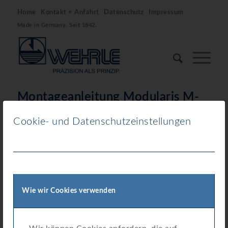
Home
Kontakt + Anfahrt
Datenschutz
Impressum
Made in Germany. Seit 1842.
Montageanleitung Modularis M-
Bus Modul
Cookie- und Datenschutzeinstellungen
Download
Download
734
Dateigröße
0.00 KB
Wie wir Cookies verwenden
Datei-Anzahl
1