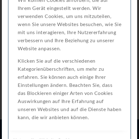
Wir können Cookies anfordern, die auf
Erstellungsdatum
2. Juli 2024
Ihrem Gerät eingestellt werden. Wir
Zuletzt aktualisiert
20. März 2025
verwenden Cookies, um uns mitzuteilen,
wenn Sie unsere Websites besuchen, wie Sie
Attached Files
mit uns interagieren, Ihre Nutzererfahrung
verbessern und Ihre Beziehung zu unserer
100602-Kurzanleitung-Impulsmodul-
Website anpassen.
Download
Modularis-03_single.pdf
Klicken Sie auf die verschiedenen
Kategorienüberschriften, um mehr zu
erfahren. Sie können auch einige Ihrer
Einstellungen ändern. Beachten Sie, dass
das Blockieren einiger Arten von Cookies
Auswirkungen auf Ihre Erfahrung auf
unseren Websites und auf die Dienste haben
kann, die wir anbieten können.