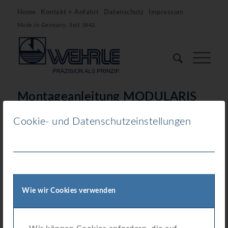
Home
Kontakt + Anfahrt
Datenschutz
Impressum
Made in Germany. Seit 1842.
Montageanleitung MODULARIS
Impuls-Modul
Cookie- und Datenschutzeinstellungen
Download
Download
755
Dateigröße
0.00 KB
Wie wir Cookies verwenden
Datei-Anzahl
1