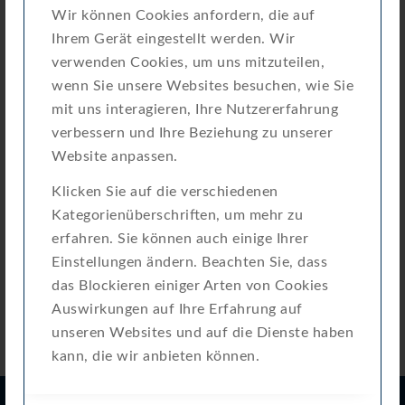
Wir können Cookies anfordern, die auf
Erstellungsdatum
9. Juli 2024
Ihrem Gerät eingestellt werden. Wir
verwenden Cookies, um uns mitzuteilen,
Zuletzt aktualisiert
20. März 2025
wenn Sie unsere Websites besuchen, wie Sie
mit uns interagieren, Ihre Nutzererfahrung
Attached Files
verbessern und Ihre Beziehung zu unserer
Website anpassen.
KTW-BWGL-Eigenerklaerung_DE-20-
Download
Klicken Sie auf die verschiedenen
MI001-PTB001_MT-OZM-signed.pdf
Kategorienüberschriften, um mehr zu
erfahren. Sie können auch einige Ihrer
Einstellungen ändern. Beachten Sie, dass
das Blockieren einiger Arten von Cookies
Auswirkungen auf Ihre Erfahrung auf
unseren Websites und auf die Dienste haben
kann, die wir anbieten können.