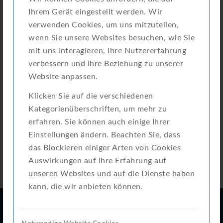
Ihrem Gerät eingestellt werden. Wir
[05]-20260722.pdf
verwenden Cookies, um uns mitzuteilen,
wenn Sie unsere Websites besuchen, wie Sie
Quick Installation Guide (en-
mit uns interagieren, Ihre Nutzererfahrung
de-it-fr-es)-Inline 500-
verbessern und Ihre Beziehung zu unserer
Download
81.0680.00.00
Website anpassen.
[05]-20250224
Klicken Sie auf die verschiedenen
Kategorienüberschriften, um mehr zu
erfahren. Sie können auch einige Ihrer
Einstellungen ändern. Beachten Sie, dass
das Blockieren einiger Arten von Cookies
Auswirkungen auf Ihre Erfahrung auf
unseren Websites und auf die Dienste haben
kann, die wir anbieten können.