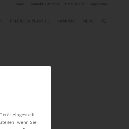
Home
Kontakt + Anfahrt
Datenschutz
Impressum
G
PRECISION PLASTICS
KARRIERE
NEWS
Download
erät eingestellt
teilen, wenn Sie