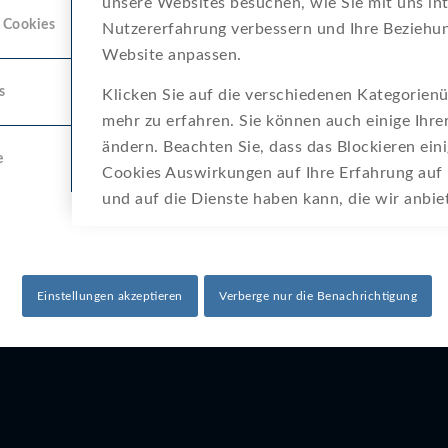
unsere Websites besuchen, wie Sie mit uns int
 Cookies
Nutzererfahrung verbessern und Ihre Beziehun
20. März 2025
Website anpassen.
s
Klicken Sie auf die verschiedenen Kategorienü
mehr zu erfahren. Sie können auch einige Ihre
ändern. Beachten Sie, dass das Blockieren ein
e
Cookies Auswirkungen auf Ihre Erfahrung auf
und auf die Dienste haben kann, die wir anbi
Einstellungen akzeptieren
Verberge nur die Benachrichtigung