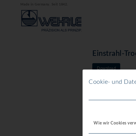
Made in Germany. Seit 1842.
Einstrahl-T
Download
Cookie- und Date
Download
Dateigröße
Datei-Anzahl
Wie wir Cookies ve
Erstellungsd