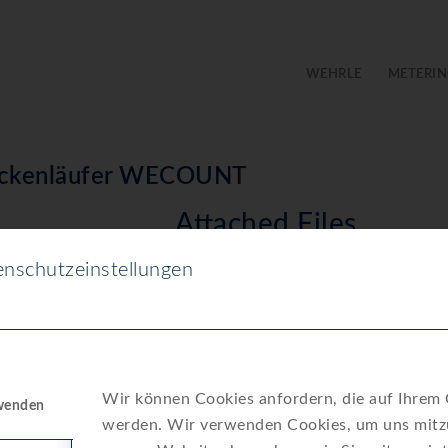
WEHRLE
METERIN
rockenläufer WECOUNT
Attached Files
nschutzeinstellungen
Datenblatt-ET-EAM_2024-06-27.pdf
879
0.00 KB
1
Wir können Cookies anfordern, die auf Ihrem G
rwenden
atum
werden. Wir verwenden Cookies, um uns mitzu
1. Juli 2024