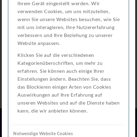
Erstellungsdatum
1. Juli 2024
Ihrem Gerät eingestellt werden. Wir
verwenden Cookies, um uns mitzuteilen,
Zuletzt aktualisiert
20. März 2025
wenn Sie unsere Websites besuchen, wie Sie
mit uns interagieren, Ihre Nutzererfahrung
Attached Files
verbessern und Ihre Beziehung zu unserer
Website anpassen.
Datenblatt-ET-EAX_2022-10-12.pdf
Download
Klicken Sie auf die verschiedenen
Kategorienüberschriften, um mehr zu
erfahren. Sie können auch einige Ihrer
Einstellungen ändern. Beachten Sie, dass
das Blockieren einiger Arten von Cookies
Auswirkungen auf Ihre Erfahrung auf
unseren Websites und auf die Dienste haben
kann, die wir anbieten können.
E. Wehrle GmbH
Notwendige Website Cookies