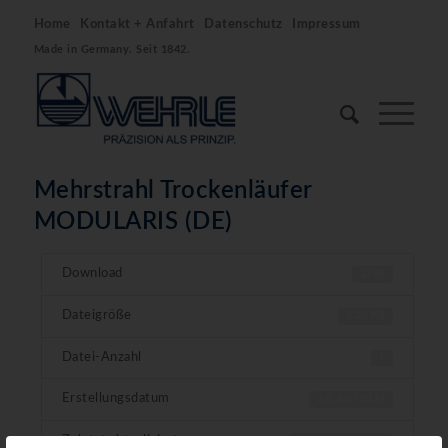
Home
Kontakt + Anfahrt
Datenschutz
Impressum
Made in Germany. Seit 1842.
Mehrstrahl Trockenläufer
MODULARIS (DE)
Download
2788
Dateigröße
0.00 KB
Datei-Anzahl
1
Erstellungsdatum
26. Juni 2024
Zuletzt aktualisiert
24. Oktober 2025